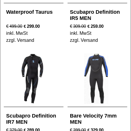
Waterproof Taurus
Scubapro Definition
IR5 MEN
€
499.00
299.00
€
309.00
259.00
€
€
inkl. MwSt
inkl. MwSt
zzgl. Versand
zzgl. Versand
Scubapro Definition
Bare Velocity 7mm
IR7 MEN
MEN
€
379.00
289.00
€
399.00
329.00
€
€