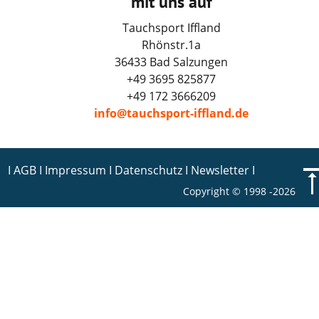
mit uns auf
Tauchsport Iffland
Rhönstr.1a
36433 Bad Salzungen
+49 3695 825877
+49 172 3666209
info@tauchsport-iffland.de
I 
AGB
 I Impressum I 
Datenschutz
 I 
Newsletter
 I
Copyright © 1998 -2026