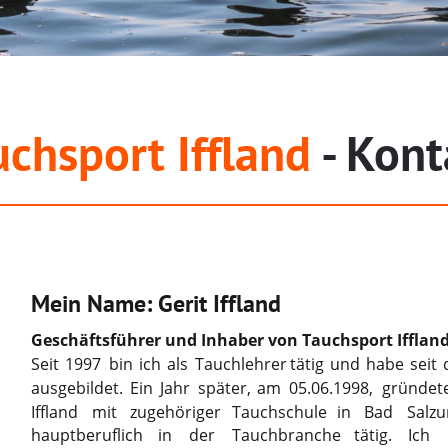
uchsport Iffland
- Kont
Mein Name: Gerit Iffland
Geschäftsführer und Inhaber von Tauchsport Ifflan
Seit
1997
bin
ich
als
Tauchlehrer
tätig
und
habe
seit
ausgebildet.
Ein
Jahr
später,
am
05.06.1998,
gründet
Iffland
mit
zugehöriger
Tauchschule
in
Bad
Salzu
hauptberuflich
in
der
Tauchbranche
tätig.
Ich