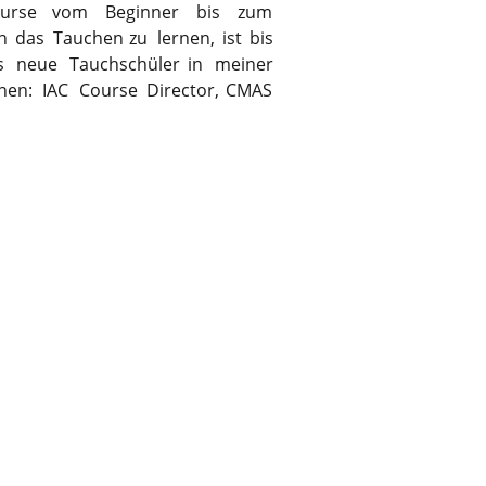
urse
vom
Beginner
bis
zum 
n
das
Tauchen
zu
lernen,
ist
bis 
s
neue
Tauchschüler
in
meiner 
onen:
IAC
Course
Director,
CMAS 