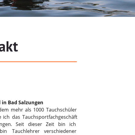
akt
d in Bad Salzungen
dem
mehr
als
1000
Tauchschüler 
e
ich
das
Tauchsportfachgeschäft 
ngen.
Seit
dieser
Zeit
bin
ich 
bin
Tauchlehrer
verschiedener 