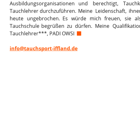
Ausbildungsorganisationen
und
berechtigt,
Tauchk
Tauchlehrer
durchzuführen.
Meine
Leidenschaft,
ihne
heute
ungebrochen.
Es
würde
mich
freuen,
sie
al
Tauchschule
begrüßen
zu
dürfen.
Meine
Qualifikati
Tauchlehrer***, PADI OWSI  

info@tauchsport-iffland.de