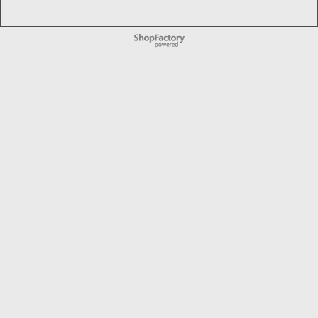
WebShop erstellt mit
ShopFactory Shop
Software.