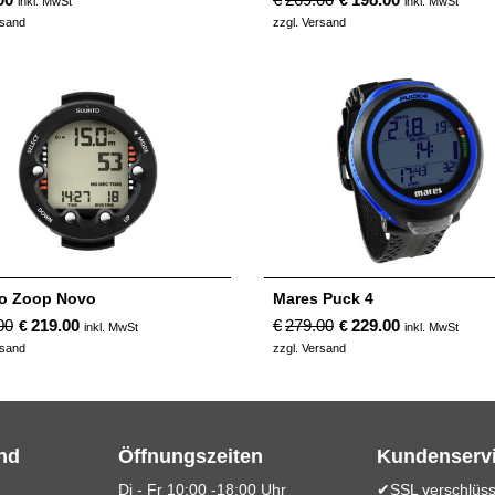
€
inkl. MwSt
inkl. MwSt
rsand
zzgl. Versand
o Zoop Novo
Mares Puck 4
00
219.00
€
279.00
229.00
€
€
inkl. MwSt
inkl. MwSt
rsand
zzgl. Versand
nd
Öffnungszeiten
Kundenserv
d
Di - Fr 10:00 -18:00 Uhr
✔SSL verschlüss