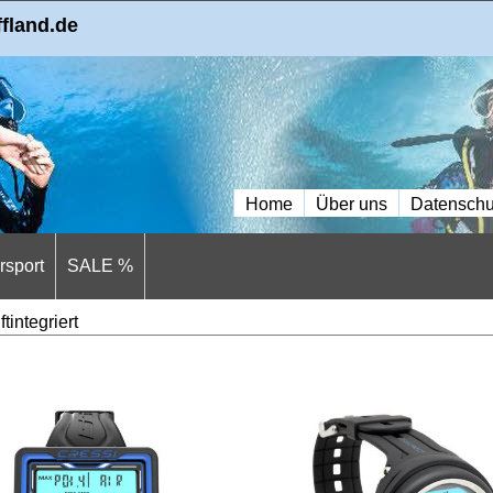
ffland.de
Home
Über uns
Datenschu
sport
SALE %
ftintegriert