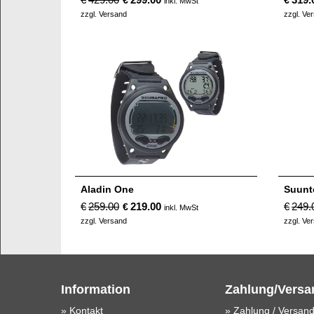
€
€
inkl. MwSt
zzgl. Versand
zzgl. Ve
Aladin One
Suunt
€
259.00
219.00
€
249.
€
inkl. MwSt
zzgl. Versand
zzgl. Ve
Information
Zahlung/Versa
» Kontakt
» Zahlung / Versan