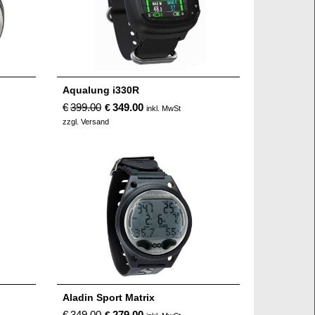
Aqualung i330R
€
399.00
349.00
€
inkl. MwSt
zzgl. Versand
Aladin Sport Matrix
€
349.00
279.00