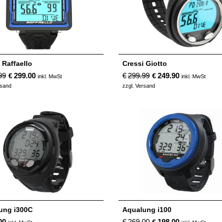
 Raffaello
Cressi Giotto
99
299.00
€
299.99
249.90
€
€
inkl. MwSt
inkl. MwSt
rsand
zzgl. Versand
ung i300C
Aqualung i100
00
€
269.00
198.00