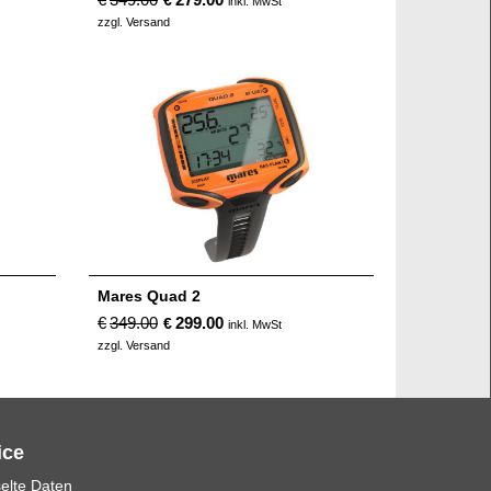
€
inkl. MwSt
zzgl. Versand
Mares Quad 2
€
349.00
299.00
€
inkl. MwSt
zzgl. Versand
ice
elte Daten