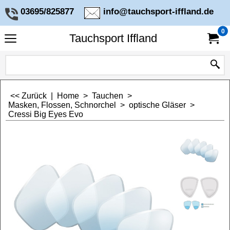
03695/825877
info@tauchsport-iffland.de
0
Tauchsport Iffland
<< Zurück
|
Home
>
Tauchen
>
Masken, Flossen, Schnorchel
>
optische Gläser
>
Cressi Big Eyes Evo