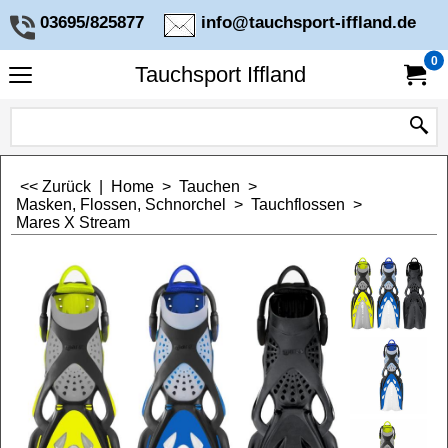
03695/825877
info@tauchsport-iffland.de
0
Tauchsport Iffland
<< Zurück
|
Home
>
Tauchen
>
Masken, Flossen, Schnorchel
>
Tauchflossen
>
Mares X Stream