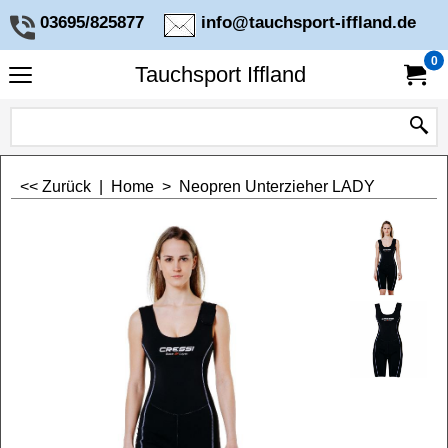
03695/825877
info@tauchsport-iffland.de
0
Tauchsport Iffland
<< Zurück
|
Home
>
Neopren Unterzieher LADY