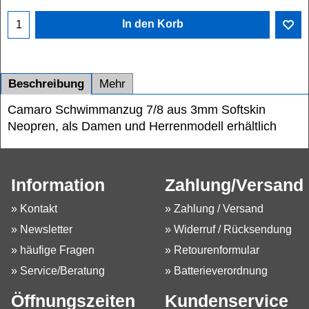
In den Korb
Beschreibung
Mehr
Camaro Schwimmanzug 7/8 aus 3mm Softskin
Neopren, als Damen und Herrenmodell erhältlich
Information
Zahlung/Versand
» Kontakt
» Zahlung / Versand
» Newsletter
» Widerruf / Rücksendung
» häufige Fragen
» Retourenformular
» Service/Beratung
» Batterieverordnung
Öffnungszeiten
Kundenservice