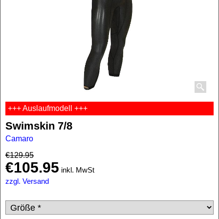
+++ Auslaufmodell +++
Swimskin 7/8
Camaro
€
129.95
€
105.95
inkl. MwSt
zzgl. Versand