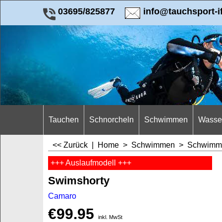
03695/825877
info@tauchsport-i
Tauchen
Schnorcheln
Schwimmen
Wasser
<< Zurück
|
Home
>
Schwimmen
>
Schwimm
+++ Auslaufmodell +++
Swimshorty
Camaro
€
99.95
inkl. MwSt