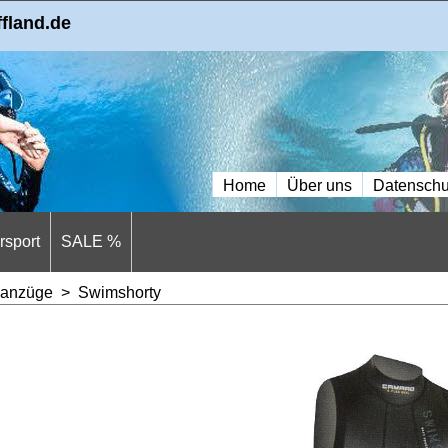
ffland.de
Home
Über uns
Datenschu
sport
SALE %
anzüge
>
Swimshorty