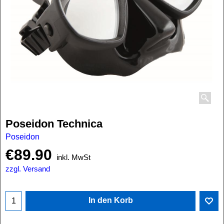
Poseidon Technica
Poseidon
€
89.90
inkl. MwSt
zzgl. Versand
In den Korb