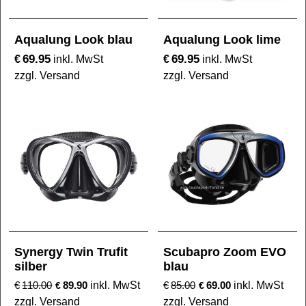
Aqualung Look blau
Aqualung Look lime
69.95
69.95
€
€
inkl. MwSt
inkl. MwSt
zzgl. Versand
zzgl. Versand
Synergy Twin Trufit
Scubapro Zoom EVO
silber
blau
€
110.00
89.90
inkl. MwSt
€
85.00
69.00
inkl. MwSt
€
€
zzgl. Versand
zzgl. Versand