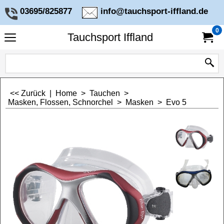
03695/825877
info@tauchsport-iffland.de
0
Tauchsport Iffland
<< Zurück
|
Home
>
Tauchen
>
Masken, Flossen, Schnorchel
>
Masken
>
Evo 5