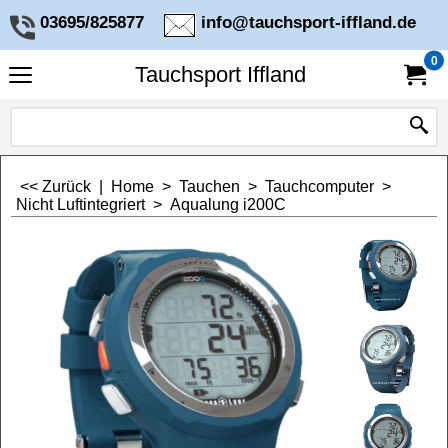
03695/825877
info@tauchsport-iffland.de
0
Tauchsport Iffland
<< Zurück
|
Home
>
Tauchen
>
Tauchcomputer
>
Nicht Luftintegriert
>
Aqualung i200C