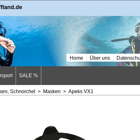
ffland.de
Home
Über uns
Datenschu
sport
SALE %
sen, Schnorchel
>
Masken
>
Apeks VX1