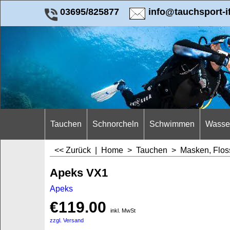
03695/825877
info@tauchsport-i
Tauchen
Schnorcheln
Schwimmen
Wasser
<< Zurück
|
Home
>
Tauchen
>
Masken, Flos
Apeks VX1
Apeks
€
119.00
inkl. MwSt
zzgl. Versand